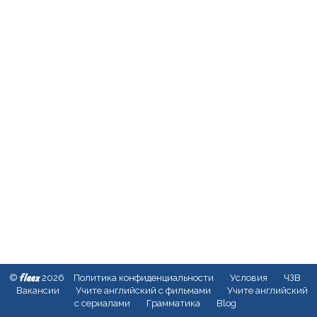
fleex
©
2026
Политика конфиденциальности
Условия
ЧЗВ
Вакансии
Учите английский с фильмами
Учите английский
с сериалами
Грамматика
Blog