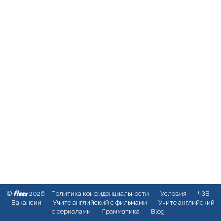
fleex
©
2026
Политика конфиденциальности
Условия
ЧЗВ
Вакансии
Учите английский с фильмами
Учите английский
с сериалами
Грамматика
Blog