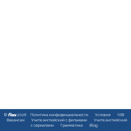
fleex
©
2026
Политика конфиденциальности
Условия
ЧЗВ
Вакансии
Учите английский с фильмами
Учите английский
с сериалами
Грамматика
Blog