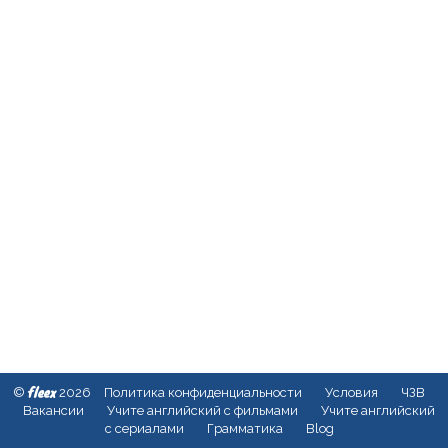
fleex
©
2026
Политика конфиденциальности
Условия
ЧЗВ
Вакансии
Учите английский с фильмами
Учите английский
с сериалами
Грамматика
Blog