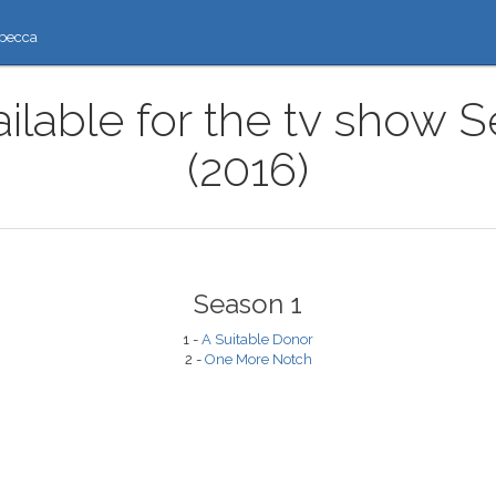
ресса
ailable for the tv show
(2016)
Season 1
1 -
A Suitable Donor
2 -
One More Notch