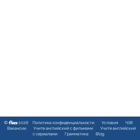
fleex
©
2026
Политика конфиденциальности
Условия
ЧЗВ
Вакансии
Учите английский с фильмами
Учите английский
с сериалами
Грамматика
Blog