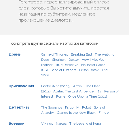
Torchwood: персонализированный список
слов, которые Вы хотите выучить, простая
навигация по субтитрам, медленное
произношение диалогов...
Посмотреть другие сериалы из этих же категорий:
Драмы
Game of Thrones
Breaking Bad
The Walking
Dead
Sherlock
Dexter
How I Met Your
Mother
True Detective
House of Cards
(US)
Band of Brothers
Prison Break
The
Wire
Приключения
Doctor Who (2005)
Arrow
The Flash
(2014)
Avatar: The Last Airbender
24
Person of
Interest
Rome
Once Upon a Time (2011)
Детективы
The Sopranos
Fargo
Mr. Robot
Sons of
Anarchy
Orange Is the New Black
Fringe
Боевики
Vikings
Narcos
The Legend of Korra