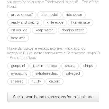
узнаете/запомните с
Torchwood, s04e08 - End of the
Road
:
prove oneself
late model
ride down
ready and waiting
knife edge
human race
off you go
keep watch
domino effect
bear with
Ниже Вы увидете несколько английских слов,
которые Вы узнаете/запомните с
Torchwood, s04e08
- End of the Road
:
gunpoint
jack-in-the-box
creaks
chirps
eyeballing
extraterrestrial
salvaged
sheared
nullify
caloric
See all words and expressions for this episode