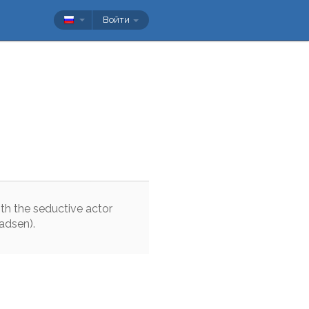
Войти
ith
the
seductive
actor
adsen
)
.