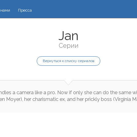
 нами
Пресса
Jan
Серии
Вернуться к списку сериалов
ndles
a
camera
like
a
pro
.
Now
if
only
she
can
do
the
same
w
en
Moyer
)
,
her
charismatic
ex
,
and
her
prickly
boss
(
Virginia
M