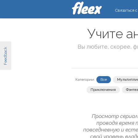
Связаться с
Учите а
Вы любите, скорее, 
Feedback
Категории:
Все
Мультипли
Приключения
Фэнте
Просмотр сериало
проводя время п
повседневную и есте
свой уровень влад