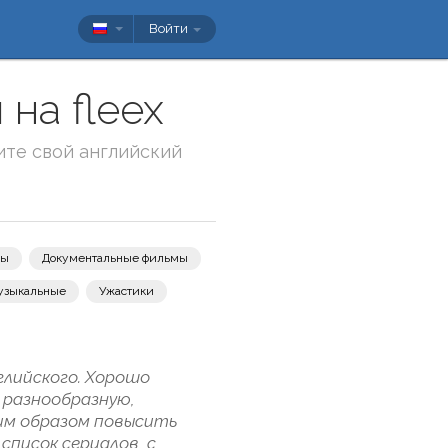
Войти
на fleex
ите свой английский
вы
Документальные фильмы
узыкальные
Ужастики
глийского. Хорошо
ь разнообразную,
шим образом повысить
список сериалов, с