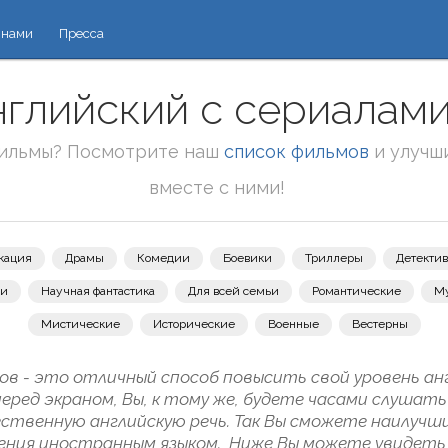
 нами
Пресса
нглийский с сериалами 
фильмы? Посмотрите наш
список фильмов
и улучш
вместе с ними!
кация
Драмы
Комедии
Боевики
Триллеры
Детекти
зи
Научная фантастика
Для всей семьи
Романтические
М
Мистические
Исторические
Военные
Вестерны
в - это отличный способ повысить свой уровень ан
еред экраном, Вы, к тому же, будете часами слушат
ственную английскую речь. Так Вы сможете наилуч
ения иностранным языком. Ниже Вы можете увидеть 