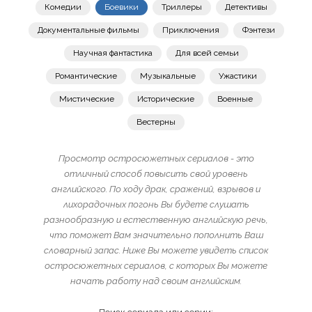
Комедии
Боевики
Триллеры
Детективы
Документальные фильмы
Приключения
Фэнтези
Научная фантастика
Для всей семьи
Романтические
Музыкальные
Ужастики
Мистические
Исторические
Военные
Вестерны
Просмотр остросюжетных сериалов - это
отличный способ повысить свой уровень
английского. По ходу драк, сражений, взрывов и
лихорадочных погонь Вы будете слушать
разнообразную и естественную английскую речь,
что поможет Вам значительно пополнить Ваш
словарный запас. Ниже Вы можете увидеть список
остросюжетных сериалов, с которых Вы можете
начать работу над своим английским.