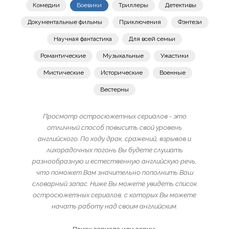
Комедии
Боевики
Триллеры
Детективы
Документальные фильмы
Приключения
Фэнтези
Научная фантастика
Для всей семьи
Романтические
Музыкальные
Ужастики
Мистические
Исторические
Военные
Вестерны
Просмотр остросюжетных сериалов - это
отличный способ повысить свой уровень
английского. По ходу драк, сражений, взрывов и
лихорадочных погонь Вы будете слушать
разнообразную и естественную английскую речь,
что поможет Вам значительно пополнить Ваш
словарный запас. Ниже Вы можете увидеть список
остросюжетных сериалов, с которых Вы можете
начать работу над своим английским.