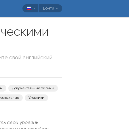
Войти
нческими
ите свой английский
вы
Документальные фильмы
узыкальные
Ужастики
ть свой уровень
героев и пополняйте