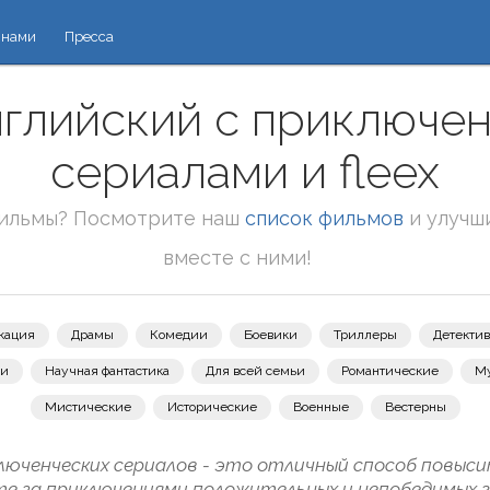
 нами
Пресса
нглийский с приключе
сериалами и fleex
фильмы? Посмотрите наш
список фильмов
и улучш
вместе с ними!
кация
Драмы
Комедии
Боевики
Триллеры
Детекти
зи
Научная фантастика
Для всей семьи
Романтические
М
Мистические
Исторические
Военные
Вестерны
юченческих сериалов - это отличный способ повыси
те за приключениями положительных и непобедимых 