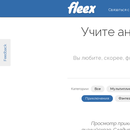
Связаться с
Учите а
Feedback
Вы любите, скорее, 
Категории:
Все
Мультипли
Приключения
Фэнте
Просмотр прикл
английского. Следи