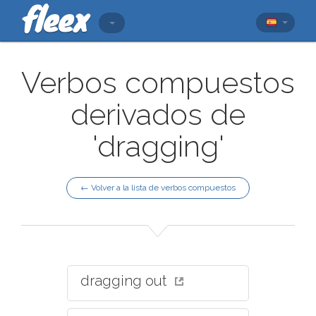
Verbos compuestos
derivados de
'dragging'
← Volver a la lista de verbos compuestos
dragging out