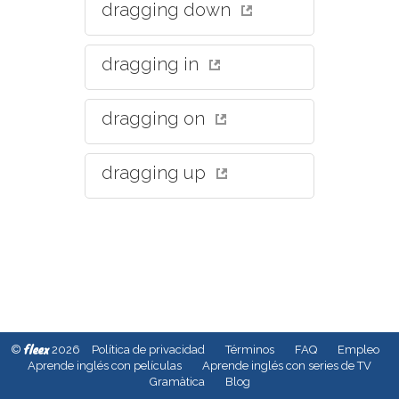
dragging down
dragging in
dragging on
dragging up
fleex
©
2026
Política de privacidad
Términos
FAQ
Empleo
Aprende inglés con películas
Aprende inglés con series de TV
Gramàtica
Blog