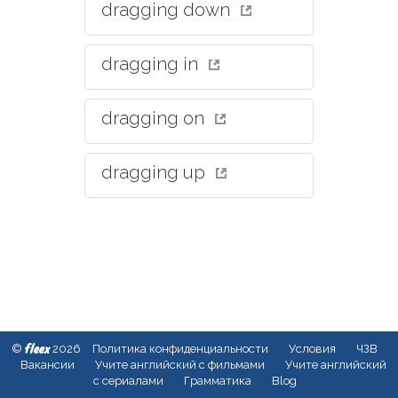
dragging down
dragging in
dragging on
dragging up
fleex
©
2026
Политика конфиденциальности
Условия
ЧЗВ
Вакансии
Учите английский с фильмами
Учите английский
с сериалами
Грамматика
Blog