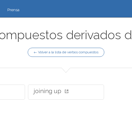
Prensa
ompuestos derivados de 
← Volver a la lista de verbos compuestos
joining up