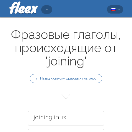
Фразовые глаголы,
происходящие от
'joining'
← Назад к списку фразовых глаголов
joining in