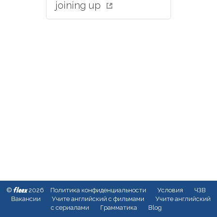
joining up
fleex
©
2026
Политика конфиденциальности
Условия
ЧЗВ
Вакансии
Учите английский с фильмами
Учите английский
с сериалами
Грамматика
Blog