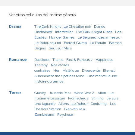
Ver otras películas del mismo género:
Drama
The Dark Knight : Le Chevalier noir
Django
Unchained
Interstellar
The Dark Knight Rises
Les
Évadés
Hunger Games
Le Seigneur des anneaux :
Le Retour du roi
Forrest Gump
Le Parrain
Batman
Begins
Seul sur Mars
Romance
Deadpool
Titanic
Fast & Furious 7
Happiness
Therapy
Nos étoiles
contraires
Her
Maléfique
Divergente
Eternal
Sunshine of the Spotless Mind
Une merveilleuse
histoire du temps
Terror
Gravity
Jurassic Park
World War Z
Alien - Le
huitième passager
Prometheus
Shining
Je suis
une légende
Aliens : Le Retour
Conjuring - Les
Dossiers Warren
Bienvenue à
Zombieland
Psychose