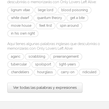
descubrirás o memorizarás con
Only Lovers Left Alive
:
lignum vitae
liege lord
blood poisoning
white dwarf
quantum theory
get a bite
movie house
feet first
spin around
in his own right
Aquí tienes algunas palabras inglesas que descubrirás o
memorizarás con
Only Lovers Left Alive
:
agaric
scrabbling
prearrangement
tubercular
spoilsport
light-years
chandeliers
hourglass
carry-on
ridiculed
Ver todas las palabras y expresiones