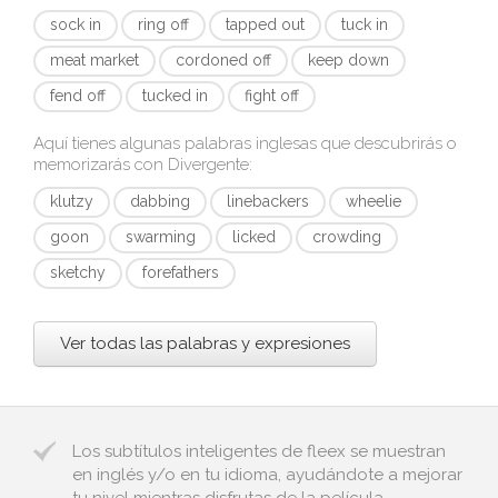
sock in
ring off
tapped out
tuck in
meat market
cordoned off
keep down
fend off
tucked in
fight off
Aquí tienes algunas palabras inglesas que descubrirás o
memorizarás con
Divergente
:
klutzy
dabbing
linebackers
wheelie
goon
swarming
licked
crowding
sketchy
forefathers
Ver todas las palabras y expresiones
Los subtítulos inteligentes de fleex se muestran
en inglés y/o en tu idioma, ayudándote a mejorar