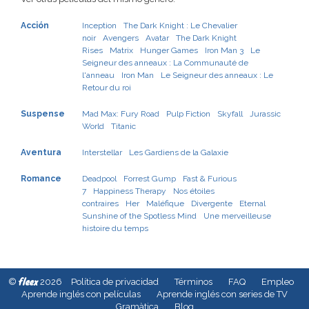
Acción
Inception
The Dark Knight : Le Chevalier
noir
Avengers
Avatar
The Dark Knight
Rises
Matrix
Hunger Games
Iron Man 3
Le
Seigneur des anneaux : La Communauté de
l'anneau
Iron Man
Le Seigneur des anneaux : Le
Retour du roi
Suspense
Mad Max: Fury Road
Pulp Fiction
Skyfall
Jurassic
World
Titanic
Aventura
Interstellar
Les Gardiens de la Galaxie
Romance
Deadpool
Forrest Gump
Fast & Furious
7
Happiness Therapy
Nos étoiles
contraires
Her
Maléfique
Divergente
Eternal
Sunshine of the Spotless Mind
Une merveilleuse
histoire du temps
fleex
©
2026
Política de privacidad
Términos
FAQ
Empleo
Aprende inglés con películas
Aprende inglés con series de TV
Gramàtica
Blog