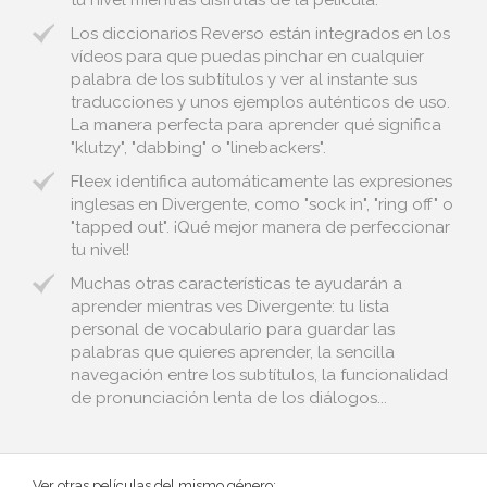
tu nivel mientras disfrutas de la película.
Los diccionarios Reverso están integrados en los
vídeos para que puedas pinchar en cualquier
palabra de los subtítulos y ver al instante sus
traducciones y unos ejemplos auténticos de uso.
La manera perfecta para aprender qué significa
"klutzy", "dabbing" o "linebackers".
Fleex identifica automáticamente las expresiones
inglesas en Divergente, como "sock in", "ring off" o
"tapped out". ¡Qué mejor manera de perfeccionar
tu nivel!
Muchas otras características te ayudarán a
aprender mientras ves Divergente: tu lista
personal de vocabulario para guardar las
palabras que quieres aprender, la sencilla
navegación entre los subtítulos, la funcionalidad
de pronunciación lenta de los diálogos...
Ver otras películas del mismo género: