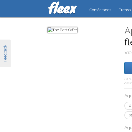
Contáctanos
Prensa
A
f
Feedback
Vie
La su
como 
Aqu
b
s
Aqu