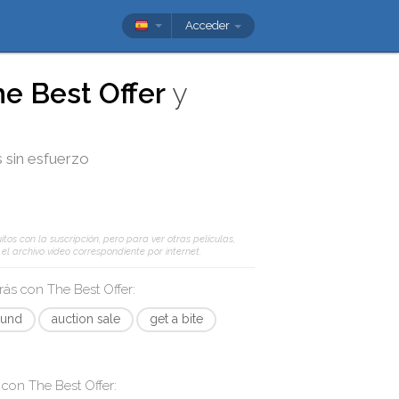
Acceder
e Best Offer
y
s sin esfuerzo
tos con la suscripción, pero para ver otras películas,
l archivo vídeo correspondiente por internet.
arás con
The Best Offer
:
ound
auction sale
get a bite
s con
The Best Offer
: