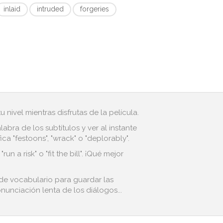
inlaid
intruded
forgeries
 nivel mientras disfrutas de la película.
bra de los subtítulos y ver al instante
a "festoons", "wrack" o "deplorably".
 a risk" o "fit the bill". ¡Qué mejor
 de vocabulario para guardar las
nunciación lenta de los diálogos...