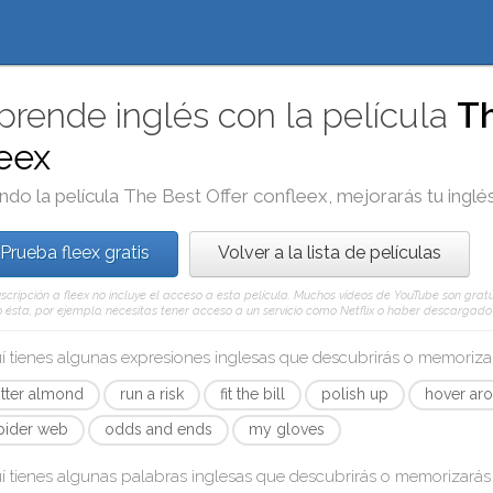
prende inglés con la película
Th
leex
ndo la película
The Best Offer
con
fleex
, mejorarás tu inglé
Prueba fleex gratis
Volver a la lista de películas
scripción a fleex no incluye el acceso a esta película. Muchos vídeos de YouTube son gratui
ésta, por ejemplo, necesitas tener acceso a un servicio como Netflix o haber descargado e
í tienes algunas expresiones inglesas que descubrirás o memoriz
itter almond
run a risk
fit the bill
polish up
hover ar
pider web
odds and ends
my gloves
í tienes algunas palabras inglesas que descubrirás o memorizará