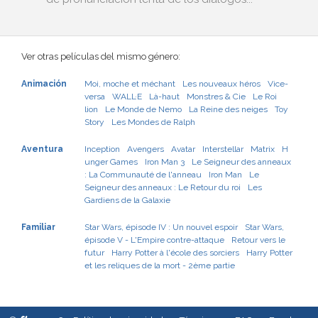
Ver otras películas del mismo género:
Animación
Moi, moche et méchant
Les nouveaux héros
Vice-
versa
WALL·E
Là-haut
Monstres & Cie
Le Roi
lion
Le Monde de Nemo
La Reine des neiges
Toy
Story
Les Mondes de Ralph
Aventura
Inception
Avengers
Avatar
Interstellar
Matrix
H
unger Games
Iron Man 3
Le Seigneur des anneaux
: La Communauté de l'anneau
Iron Man
Le
Seigneur des anneaux : Le Retour du roi
Les
Gardiens de la Galaxie
Familiar
Star Wars, épisode IV : Un nouvel espoir
Star Wars,
épisode V - L'Empire contre-attaque
Retour vers le
futur
Harry Potter à l'école des sorciers
Harry Potter
et les reliques de la mort - 2ème partie