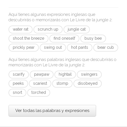
Aquí tienes algunas expresiones inglesas que
descubrirás o memorizarás con
Le Livre de la jungle 2
:
water rat
scrunch up
jungle cat
shoot the breeze
find oneself
busy bee
prickly pear
swing out
hot pants
bear cub
Aquí tienes algunas palabras inglesas que descubrirás o
memorizarás con
Le Livre de la jungle 2
:
scarify
pawpaw
hightail
swingers
peeks
scariest
stomp
disobeyed
snort
torched
Ver todas las palabras y expresiones