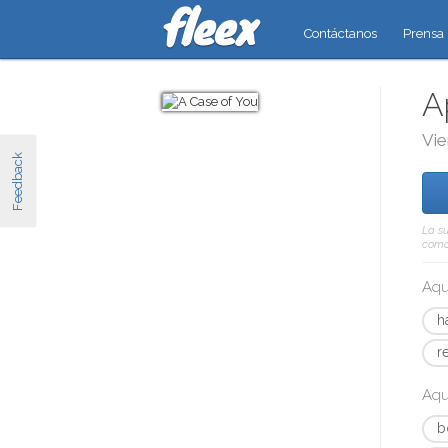
Contáctanos
Prensa
A
Vie
Feedback
La su
como 
Aqu
h
r
Aqu
b