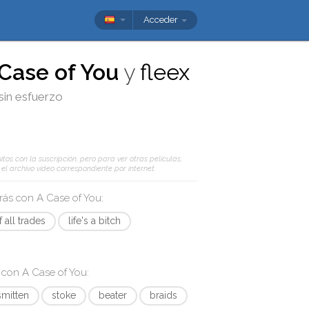
Acceder
Case of You
y
fleex
 sin esfuerzo
tos con la suscripción, pero para ver otras películas,
l archivo vídeo correspondiente por internet.
arás con
A Case of You
:
f all trades
life's a bitch
s con
A Case of You
:
smitten
stoke
beater
braids