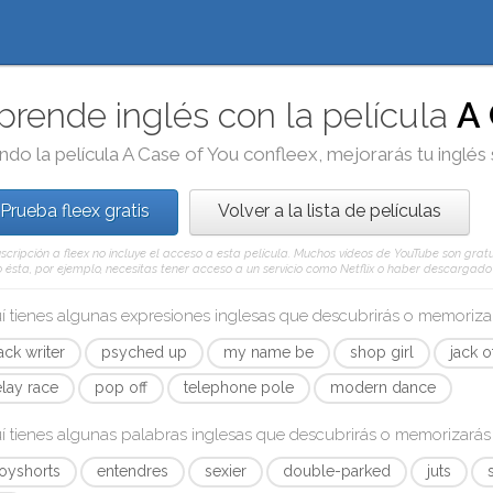
prende inglés con la película
A 
ndo la película
A Case of You
con
fleex
, mejorarás tu inglés
Prueba fleex gratis
Volver a la lista de películas
scripción a fleex no incluye el acceso a esta película. Muchos vídeos de YouTube son gratui
ésta, por ejemplo, necesitas tener acceso a un servicio como Netflix o haber descargado e
í tienes algunas expresiones inglesas que descubrirás o memoriz
ack writer
psyched up
my name be
shop girl
jack o
elay race
pop off
telephone pole
modern dance
í tienes algunas palabras inglesas que descubrirás o memorizará
oyshorts
entendres
sexier
double-parked
juts