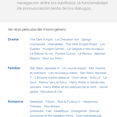
navegación entre los subtítulos, la funcionalidad
de pronunciación lenta de los diálogos...
Ver otras películas del mismo género:
Drama
The Dark Knight : Le Chevalier noir
Django
Unchained
Interstellar
The Dark Knight Rises
Les
Évadés
Hunger Games
Le Seigneur des anneaux :
Le Retour du roi
Forrest Gump
Le Parrain
Batman
Begins
Seul sur Mars
Familiar
Star Wars, épisode IV : Un nouvel espoir
Moi, moche
et méchant
Les nouveaux héros
Star Wars, épisode
V - L'Empire contre-attaque
Vice-versa
WALL·E
Là-
haut
Retour vers le futur
Harry Potter à l'école des
sorciers
Harry Potter et les reliques de la mort - 2ème
partie
Monstres & Cie
Romance
Deadpool
Titanic
Fast & Furious 7
Happiness
Therapy
Nos étoiles
contraires
Her
Maléfique
Divergente
Eternal
Sunshine of the Spotless Mind
Une merveilleuse