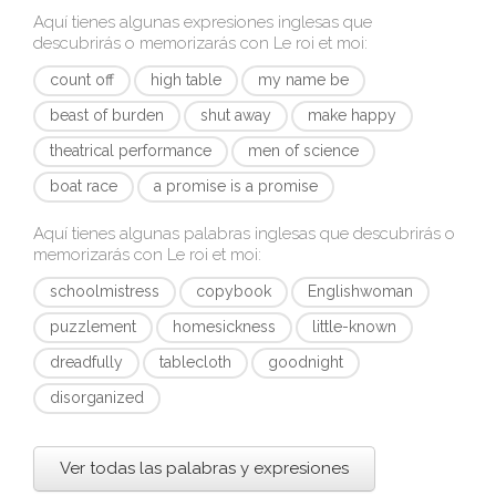
Aquí tienes algunas expresiones inglesas que
descubrirás o memorizarás con
Le roi et moi
:
count off
high table
my name be
beast of burden
shut away
make happy
theatrical performance
men of science
boat race
a promise is a promise
Aquí tienes algunas palabras inglesas que descubrirás o
memorizarás con
Le roi et moi
:
schoolmistress
copybook
Englishwoman
puzzlement
homesickness
little-known
dreadfully
tablecloth
goodnight
disorganized
Ver todas las palabras y expresiones