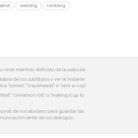
atnot
wielding
rumbling
 nivel mientras disfrutas de la película.
bra de los subtítulos y ver al instante
 "sorries", "crackheads" o "rent-a-cop".
et", "cinnamon roll" o "making it up to
rsonal de vocabulario para guardar las
nunciación lenta de los diálogos...