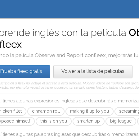
prende inglés con la película
O
fleex
ndo la película
Observe and Report
con
fleex
, mejorarás tu
Prueba fleex gratis
Volver a la lista de películas
scripción a fleex no incluye el acceso a esta película. Muchos vídeos de YouTube son gratui
ésta, por ejemplo, necesitas tener acceso a un servicio como Netflix o haber descargado e
í tienes algunas expresiones inglesas que descubrirás o memoriz
hicken fillet
cinnamon roll
making it up to you
screamin
xposed himself
this is on you
smarten up
big league
í tienes algunas palabras inglesas que descubrirás o memorizará