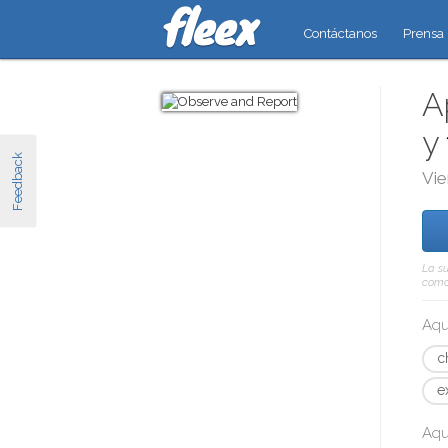
Contáctanos
Prensa
A
y
Feedback
Vie
La su
como 
Aqu
c
e
Aqu