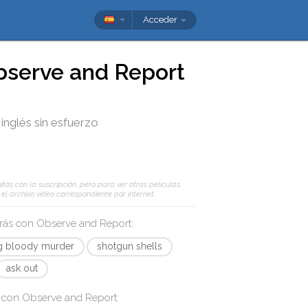
Acceder
bserve and Report
 inglés sin esfuerzo
tos con la suscripción, pero para ver otras películas,
l archivo vídeo correspondiente por internet.
arás con
Observe and Report
:
g bloody murder
shotgun shells
ask out
s con
Observe and Report
: