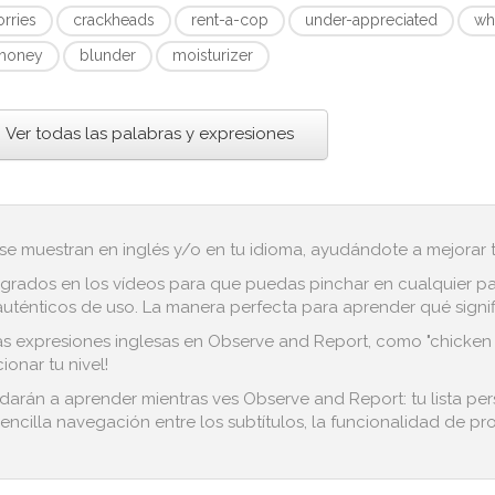
orries
crackheads
rent-a-cop
under-appreciated
wh
honey
blunder
moisturizer
Ver todas las palabras y expresiones
 se muestran en inglés y/o en tu idioma, ayudándote a mejorar tu
grados en los vídeos para que puedas pinchar en cualquier pala
ténticos de uso. La manera perfecta para aprender qué significa
s expresiones inglesas en Observe and Report, como "chicken fill
onar tu nivel!
udarán a aprender mientras ves Observe and Report: tu lista pe
encilla navegación entre los subtítulos, la funcionalidad de pro