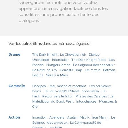
sauvegarder les mots que vous voulez
apprendre, une navigation facilitée dans les
sous-titres, une prononciation lente des
dialogues...
Voir les autres films dans les mêmes catégories :
Drame
The Dark Knight : Le Chevalier noir
Django
Unchained
Interstellar
The Dark Knight Rises
Les
Évadés
Hunger Games
Le Seigneur des anneaux :
Le Retour du roi
Forrest Gump
Le Parrain
Batman
Begins
Seul sur Mars
Comédie
Deadpool
Moi, moche et méchant
Les nouveaux
héros
Le Loup de Wall Street
Vice-versa
Là-
haut
Retour vers le futur
Pirates des Caraïbes : La
Malédiction du Black Pearl
Intouchables
Monstres &
Cie
Action
Inception
Avengers
Avatar
Matrix
Iron Man 3
Le
Seigneur des anneaux : La Communauté de
l'anneau
Iron Man