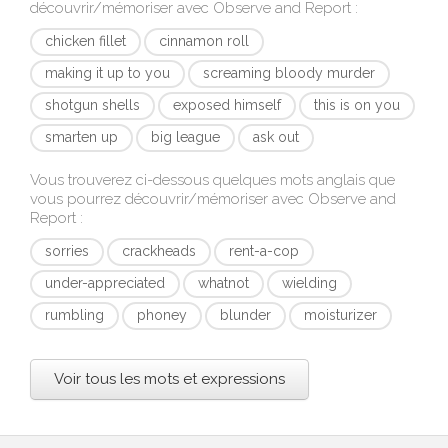
découvrir/mémoriser avec
Observe and Report
:
chicken fillet
cinnamon roll
making it up to you
screaming bloody murder
shotgun shells
exposed himself
this is on you
smarten up
big league
ask out
Vous trouverez ci-dessous quelques mots anglais que
vous pourrez découvrir/mémoriser avec
Observe and
Report
:
sorries
crackheads
rent-a-cop
under-appreciated
whatnot
wielding
rumbling
phoney
blunder
moisturizer
Voir tous les mots et expressions