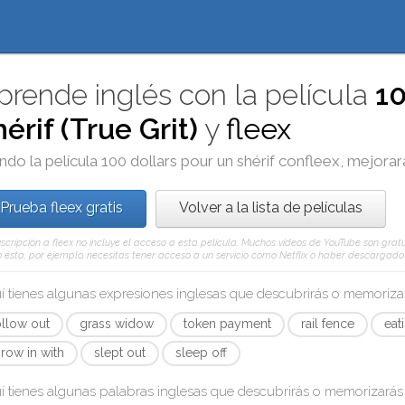
prende inglés con la película
10
hérif (True Grit)
y
fleex
ndo la película
100 dollars pour un shérif
con
fleex
, mejorar
Prueba fleex gratis
Volver a la lista de películas
scripción a fleex no incluye el acceso a esta película. Muchos vídeos de YouTube son gratui
ésta, por ejemplo, necesitas tener acceso a un servicio como Netflix o haber descargado e
í tienes algunas expresiones inglesas que descubrirás o memoriz
ollow out
grass widow
token payment
rail fence
eat
hrow in with
slept out
sleep off
í tienes algunas palabras inglesas que descubrirás o memorizará