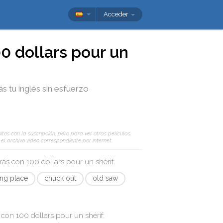
Acceder
0 dollars pour un
ás tu inglés sin esfuerzo
tos con la suscripción, pero para ver otras películas,
l archivo vídeo correspondiente por internet.
arás con
100 dollars pour un shérif
:
ing place
chuck out
old saw
s con
100 dollars pour un shérif
: