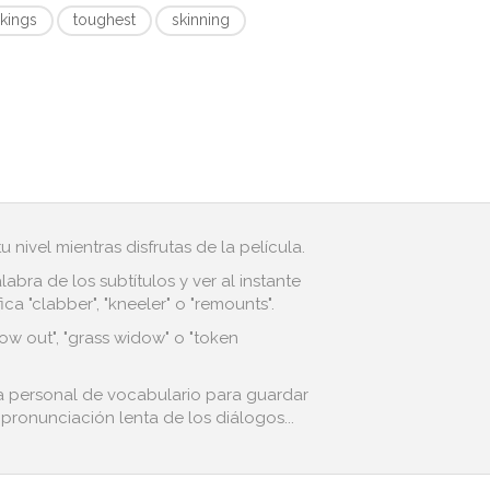
kings
toughest
skinning
 nivel mientras disfrutas de la película.
bra de los subtítulos y ver al instante
a "clabber", "kneeler" o "remounts".
ow out", "grass widow" o "token
sta personal de vocabulario para guardar
 pronunciación lenta de los diálogos...