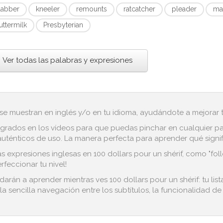
labber
kneeler
remounts
ratcatcher
pleader
ma
uttermilk
Presbyterian
Ver todas las palabras y expresiones
 se muestran en inglés y/o en tu idioma, ayudándote a mejorar tu
grados en los vídeos para que puedas pinchar en cualquier pala
ténticos de uso. La manera perfecta para aprender qué signific
s expresiones inglesas en 100 dollars pour un shérif, como "foll
feccionar tu nivel!
darán a aprender mientras ves 100 dollars pour un shérif: tu li
la sencilla navegación entre los subtítulos, la funcionalidad de