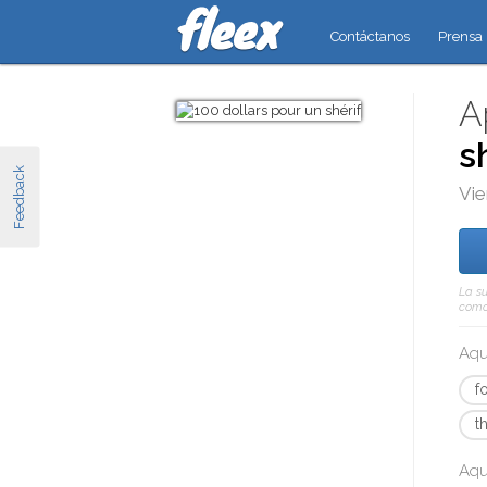
Contáctanos
Prensa
A
s
Feedback
Vie
La su
como 
Aqu
f
t
Aqu