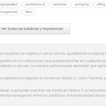
capegoated
peckerwood
rednecks
primping
offing
isorganized
fatso
Ver todas las palabras y expresiones
 se muestran en inglés y/o en tu idioma, ayudándote a mejorar tu
grados en los vídeos para que puedas pinchar en cualquier pala
auténticos de uso. La manera perfecta para aprender qué signi
s expresiones inglesas en American History X, como "monkey arou
darán a aprender mientras ves American History X: tu lista per
encilla navegación entre los subtítulos, la funcionalidad de pro