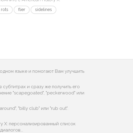
rots
flier
sidelines
родном языке и помогают Вам улучшить
 субтитрах и сразу же получить его
ение "scapegoated", "peckerwood" или
nd", "billy club" или "rub out".
ry X: персонализированный список
иалогов...