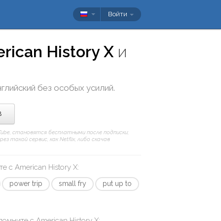
Войти
rican History X
и
нглийский без особых усилий.
в
uTube, становятся бесплатными после подписки;
 такой сервис, как Netflix, либо скачав
те с
American History X
:
power trip
small fry
put up to
апомните с
American History X
: