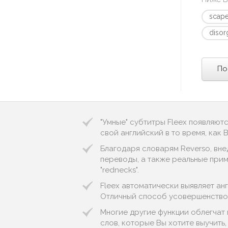
scap
disor
По
"Умные" субтитры Fleex появляют
свой английский в то время, как
Благодаря словарям Reverso, вне
переводы, а также реальные прим
"rednecks".
Fleex автоматически выявляет англи
Отличный способ усовершенствов
Многие другие функции облегчат 
слов, которые Вы хотите выучить