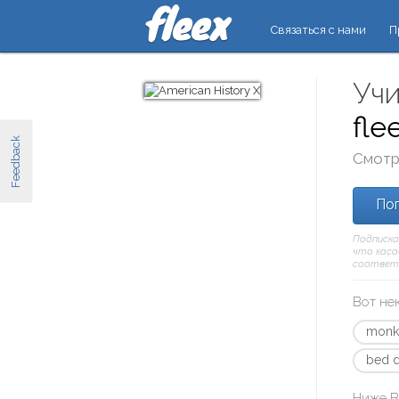
Связаться с нами
П
Учи
fle
Feedback
Смотр
Поп
Подписка
что касае
соответ
Вот не
monk
bed 
Ниже В