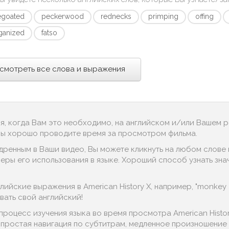
egoated
peckerwood
rednecks
primping
offing
ganized
fatso
смотреть все слова и выражения
ся, когда Вам это необходимо, на английском и/или Вашем 
 Вы хорошо проводите время за просмотром фильма.
дренным в Ваши видео, Вы можете кликнуть на любом слове в
еры его использования в языке. Хороший способ узнать знач
йские выражения в American History X, например, "monkey arou
ать свой английский!
процесс изучения языка во время просмотра American Histo
, простая навигация по субтитрам, медленное произношение д