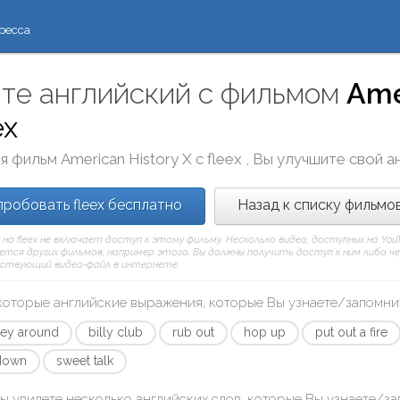
ресса
те английский с фильмом
Ame
ex
я фильм
American History X
с
fleex
, Вы улучшите свой а
робовать fleex бесплатно
Назад к списку фильмо
 на fleex не включает доступ к этому фильму. Несколько видео, доступных на Yo
тся других фильмов, например этого, Вы должны получить доступ к ним либо через
ствующий видео-файл в интернете.
которые английские выражения, которые Вы узнаете/запомни
ey around
billy club
rub out
hop up
put out a fire
down
sweet talk
ы увидете несколько английских слов, которые Вы узнаете/з