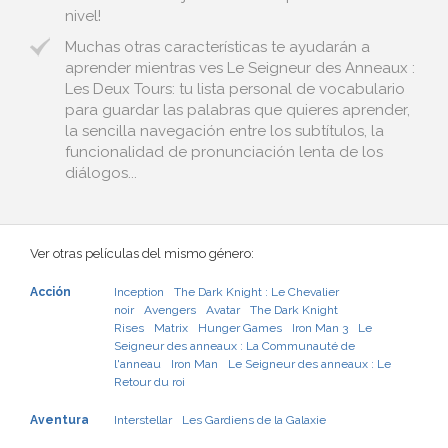
nivel!
Muchas otras características te ayudarán a
aprender mientras ves Le Seigneur des Anneaux :
Les Deux Tours: tu lista personal de vocabulario
para guardar las palabras que quieres aprender,
la sencilla navegación entre los subtítulos, la
funcionalidad de pronunciación lenta de los
diálogos...
Ver otras películas del mismo género:
Acción
Inception
The Dark Knight : Le Chevalier
noir
Avengers
Avatar
The Dark Knight
Rises
Matrix
Hunger Games
Iron Man 3
Le
Seigneur des anneaux : La Communauté de
l'anneau
Iron Man
Le Seigneur des anneaux : Le
Retour du roi
Aventura
Interstellar
Les Gardiens de la Galaxie