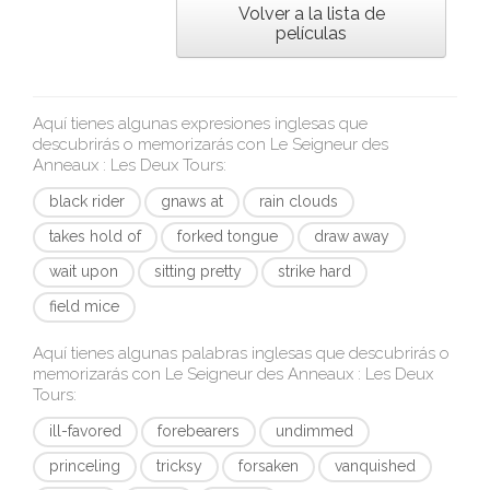
Volver a la lista de
películas
Aquí tienes algunas expresiones inglesas que
descubrirás o memorizarás con
Le Seigneur des
Anneaux : Les Deux Tours
:
black rider
gnaws at
rain clouds
takes hold of
forked tongue
draw away
wait upon
sitting pretty
strike hard
field mice
Aquí tienes algunas palabras inglesas que descubrirás o
memorizarás con
Le Seigneur des Anneaux : Les Deux
Tours
:
ill-favored
forebearers
undimmed
princeling
tricksy
forsaken
vanquished