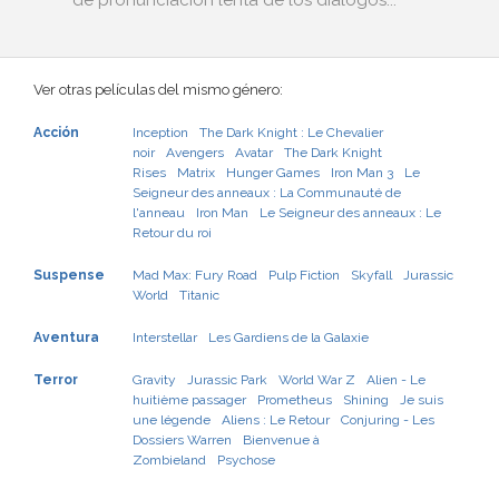
de pronunciación lenta de los diálogos...
Ver otras películas del mismo género:
Acción
Inception
The Dark Knight : Le Chevalier
noir
Avengers
Avatar
The Dark Knight
Rises
Matrix
Hunger Games
Iron Man 3
Le
Seigneur des anneaux : La Communauté de
l'anneau
Iron Man
Le Seigneur des anneaux : Le
Retour du roi
Suspense
Mad Max: Fury Road
Pulp Fiction
Skyfall
Jurassic
World
Titanic
Aventura
Interstellar
Les Gardiens de la Galaxie
Terror
Gravity
Jurassic Park
World War Z
Alien - Le
huitième passager
Prometheus
Shining
Je suis
une légende
Aliens : Le Retour
Conjuring - Les
Dossiers Warren
Bienvenue à
Zombieland
Psychose