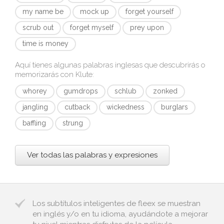
my name be
mock up
forget yourself
scrub out
forget myself
prey upon
time is money
Aquí tienes algunas palabras inglesas que descubrirás o
memorizarás con
Klute
:
whorey
gumdrops
schlub
zonked
jangling
cutback
wickedness
burglars
baffling
strung
Ver todas las palabras y expresiones
Los subtítulos inteligentes de fleex se muestran
en inglés y/o en tu idioma, ayudándote a mejorar