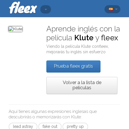
Aprende inglés con la
película
Klute
y
fleex
Viendo la película
Klute
con
fleex
,
mejorarás tu inglés sin esfuerzo
Prueba fleex gratis
Volver a la lista de
películas
Aquí tienes algunas expresiones inglesas que
descubrirás o memorizarás con
Klute
:
lead astray
fake out
pretty up