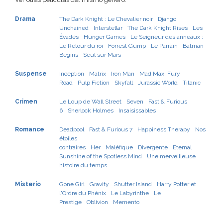
Drama
The Dark Knight : Le Chevalier noir
Django
Unchained
Interstellar
The Dark Knight Rises
Les
Évadés
Hunger Games
Le Seigneur des anneaux :
Le Retour du roi
Forrest Gump
Le Parrain
Batman
Begins
Seul sur Mars
Suspense
Inception
Matrix
Iron Man
Mad Max: Fury
Road
Pulp Fiction
Skyfall
Jurassic World
Titanic
Crimen
Le Loup de Wall Street
Seven
Fast & Furious
6
Sherlock Holmes
Insaisissables
Romance
Deadpool
Fast & Furious 7
Happiness Therapy
Nos
étoiles
contraires
Her
Maléfique
Divergente
Eternal
Sunshine of the Spotless Mind
Une merveilleuse
histoire du temps
Misterio
Gone Girl
Gravity
Shutter Island
Harry Potter et
l'Ordre du Phénix
Le Labyrinthe
Le
Prestige
Oblivion
Memento