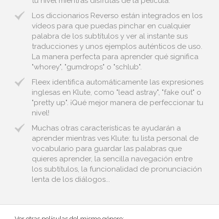
tu nivel mientras disfrutas de la película.
Los diccionarios Reverso están integrados en los
vídeos para que puedas pinchar en cualquier
palabra de los subtítulos y ver al instante sus
traducciones y unos ejemplos auténticos de uso.
La manera perfecta para aprender qué significa
"whorey", "gumdrops" o "schlub".
Fleex identifica automáticamente las expresiones
inglesas en Klute, como "lead astray", "fake out" o
"pretty up". ¡Qué mejor manera de perfeccionar tu
nivel!
Muchas otras características te ayudarán a
aprender mientras ves Klute: tu lista personal de
vocabulario para guardar las palabras que
quieres aprender, la sencilla navegación entre
los subtítulos, la funcionalidad de pronunciación
lenta de los diálogos...
Ver otras películas del mismo género: