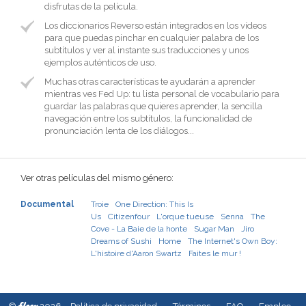
disfrutas de la película.
Los diccionarios Reverso están integrados en los vídeos
para que puedas pinchar en cualquier palabra de los
subtítulos y ver al instante sus traducciones y unos
ejemplos auténticos de uso.
Muchas otras características te ayudarán a aprender
mientras ves Fed Up: tu lista personal de vocabulario para
guardar las palabras que quieres aprender, la sencilla
navegación entre los subtítulos, la funcionalidad de
pronunciación lenta de los diálogos...
Ver otras películas del mismo género:
Documental
Troie
One Direction: This Is
Us
Citizenfour
L'orque tueuse
Senna
The
Cove - La Baie de la honte
Sugar Man
Jiro
Dreams of Sushi
Home
The Internet's Own Boy:
L'histoire d'Aaron Swartz
Faites le mur !