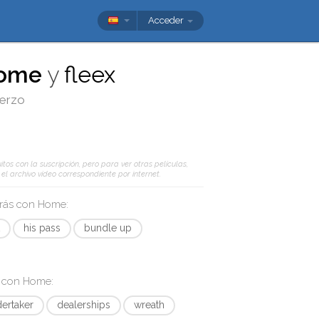
Acceder
ome
y
fleex
uerzo
tos con la suscripción, pero para ver otras películas,
l archivo vídeo correspondiente por internet.
arás con
Home
:
t
his pass
bundle up
s con
Home
:
ertaker
dealerships
wreath