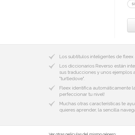
s
Los subtítulos inteligentes de fleex
Los diccionarios Reverso están inte
sus traducciones y unos ejemplos a
"turtledove".
Fleex identifica automáticamente la
perfeccionar tu nivel!
Muchas otras características te ay
quieres aprender, la sencilla naveg
Ver otras películas del mismo género: