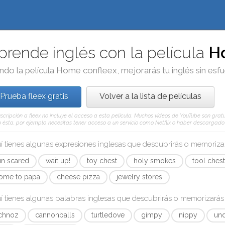
prende inglés con la película
H
ndo la película
Home
con
fleex
, mejorarás tu inglés sin esf
Prueba fleex gratis
Volver a la lista de películas
scripción a fleex no incluye el acceso a esta película. Muchos vídeos de YouTube son gratui
ésta, por ejemplo, necesitas tener acceso a un servicio como Netflix o haber descargado e
í tienes algunas expresiones inglesas que descubrirás o memoriz
un scared
wait up!
toy chest
holy smokes
tool ches
ome to papa
cheese pizza
jewelry stores
í tienes algunas palabras inglesas que descubrirás o memorizará
chnoz
cannonballs
turtledove
gimpy
nippy
und