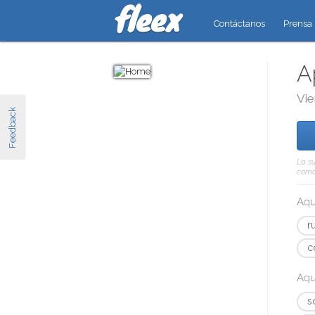
Contáctanos
Prensa
A
Vie
Feedback
La su
como 
Aqu
r
c
Aqu
s