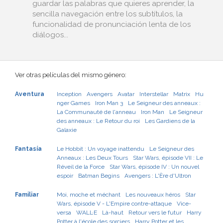
guardar las palabras que quieres aprender, la
sencilla navegación entre los subtítulos, la
funcionalidad de pronunciación lenta de los
diálogos...
Ver otras películas del mismo género:
Aventura
Inception
Avengers
Avatar
Interstellar
Matrix
Hu
nger Games
Iron Man 3
Le Seigneur des anneaux :
La Communauté de l'anneau
Iron Man
Le Seigneur
des anneaux : Le Retour du roi
Les Gardiens de la
Galaxie
Fantasía
Le Hobbit : Un voyage inattendu
Le Seigneur des
Anneaux : Les Deux Tours
Star Wars, épisode VII : Le
Réveil de la Force
Star Wars, épisode IV : Un nouvel
espoir
Batman Begins
Avengers : L'Ère d'Ultron
Familiar
Moi, moche et méchant
Les nouveaux héros
Star
Wars, épisode V - L'Empire contre-attaque
Vice-
versa
WALL·E
Là-haut
Retour vers le futur
Harry
Potter à l'école des sorciers
Harry Potter et les