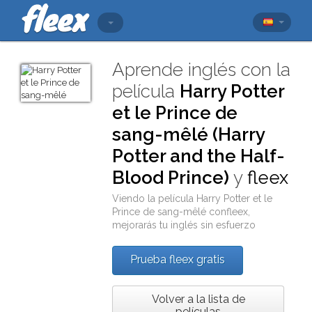
Aprende inglés con la
película
Harry Potter
et le Prince de
sang-mêlé (Harry
Potter and the Half-
Blood Prince)
y
fleex
Viendo la película
Harry Potter et le
Prince de sang-mêlé
con
fleex
,
mejorarás tu inglés sin esfuerzo
Prueba fleex gratis
Volver a la lista de
películas