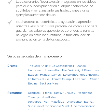
Los diccionarios Reverso están integrados en los vídeos
para que puedas pinchar en cualquier palabra de los
subtítulos y ver al instante sus traducciones y unos
ejemplos auténticos de uso.
Muchas otras características te ayudarán a aprender
mientras ves Lolita: tu lista personal de vocabulario para
guardar las palabras que quieres aprender, la sencilla
navegación entre los subtítulos, la funcionalidad de
pronunciación lenta de los diálogos...
Ver otras películas del mismo género:
Drama
The Dark Knight : Le Chevalier noir
Django
Unchained
Interstellar
The Dark Knight Rises
Les
Évadés
Hunger Games
Le Seigneur des anneaux :
Le Retour du roi
Forrest Gump
Le Parrain
Batman
Begins
Seul sur Mars
Romance
Deadpool
Titanic
Fast & Furious 7
Happiness
Therapy
Nos étoiles
contraires
Her
Maléfique
Divergente
Eternal
Sunshine of the Spotless Mind
Une merveilleuse