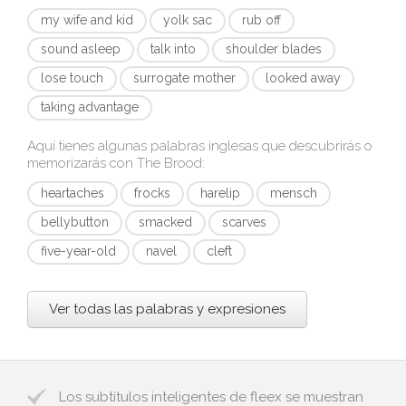
my wife and kid
yolk sac
rub off
sound asleep
talk into
shoulder blades
lose touch
surrogate mother
looked away
taking advantage
Aquí tienes algunas palabras inglesas que descubrirás o
memorizarás con
The Brood
:
heartaches
frocks
harelip
mensch
bellybutton
smacked
scarves
five-year-old
navel
cleft
Ver todas las palabras y expresiones
Los subtítulos inteligentes de fleex se muestran