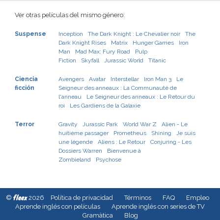
Ver otras películas del mismo género:
Suspense
Inception
The Dark Knight : Le Chevalier noir
The
Dark Knight Rises
Matrix
Hunger Games
Iron
Man
Mad Max: Fury Road
Pulp
Fiction
Skyfall
Jurassic World
Titanic
Ciencia
Avengers
Avatar
Interstellar
Iron Man 3
Le
ficción
Seigneur des anneaux : La Communauté de
l'anneau
Le Seigneur des anneaux : Le Retour du
roi
Les Gardiens de la Galaxie
Terror
Gravity
Jurassic Park
World War Z
Alien - Le
huitième passager
Prometheus
Shining
Je suis
une légende
Aliens : Le Retour
Conjuring - Les
Dossiers Warren
Bienvenue à
Zombieland
Psychose
fleex
©
2026
Política de privacidad
Términos
FAQ
Empleo
Aprende inglés con películas
Aprende inglés con series de TV
Gramàtica
Blog