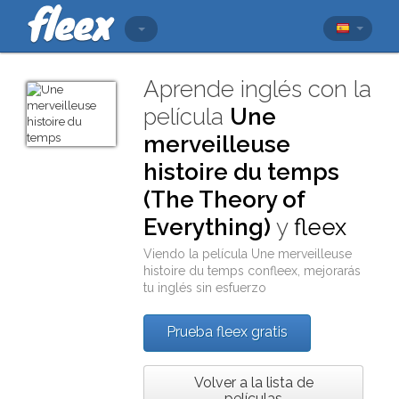
Aprende inglés con la
película
Une
merveilleuse
histoire du temps
(The Theory of
Everything)
y
fleex
Viendo la película
Une merveilleuse
histoire du temps
con
fleex
, mejorarás
tu inglés sin esfuerzo
Prueba fleex gratis
Volver a la lista de
películas