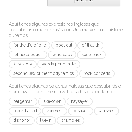
Aquí tienes algunas expresiones inglesas que
descubrirás o memorizarás con
Une merveilleuse histoire
du temps
:
for the life of one
boot out
of that ilk
tobacco pouch
wind back
keep back
fairy story
words per minute
second law of thermodynamics
rock concerts
Aquí tienes algunas palabras inglesas que descubrirás o
memorizarás con
Une merveilleuse histoire du temps
:
bargeman
lake-town
naysayer
black-haired
venereal
forsaken
vanishes
dishonor
live-in
shambles