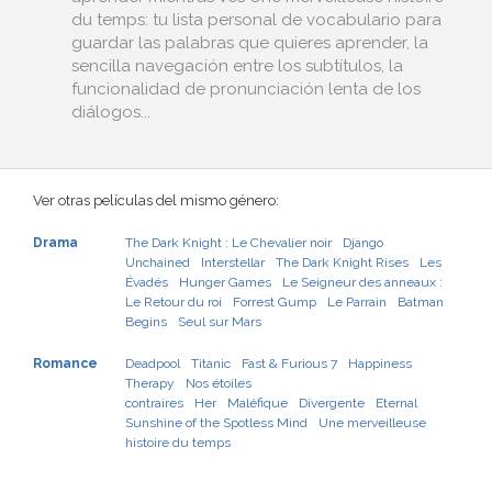
du temps: tu lista personal de vocabulario para
guardar las palabras que quieres aprender, la
sencilla navegación entre los subtítulos, la
funcionalidad de pronunciación lenta de los
diálogos...
Ver otras películas del mismo género:
Drama
The Dark Knight : Le Chevalier noir
Django
Unchained
Interstellar
The Dark Knight Rises
Les
Évadés
Hunger Games
Le Seigneur des anneaux :
Le Retour du roi
Forrest Gump
Le Parrain
Batman
Begins
Seul sur Mars
Romance
Deadpool
Titanic
Fast & Furious 7
Happiness
Therapy
Nos étoiles
contraires
Her
Maléfique
Divergente
Eternal
Sunshine of the Spotless Mind
Une merveilleuse
histoire du temps