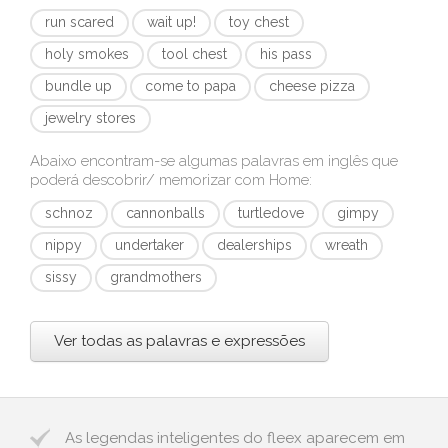
run scared
wait up!
toy chest
holy smokes
tool chest
his pass
bundle up
come to papa
cheese pizza
jewelry stores
Abaixo encontram-se algumas palavras em inglês que
poderá descobrir/ memorizar com
Home
:
schnoz
cannonballs
turtledove
gimpy
nippy
undertaker
dealerships
wreath
sissy
grandmothers
Ver todas as palavras e expressões
As legendas inteligentes do fleex aparecem em