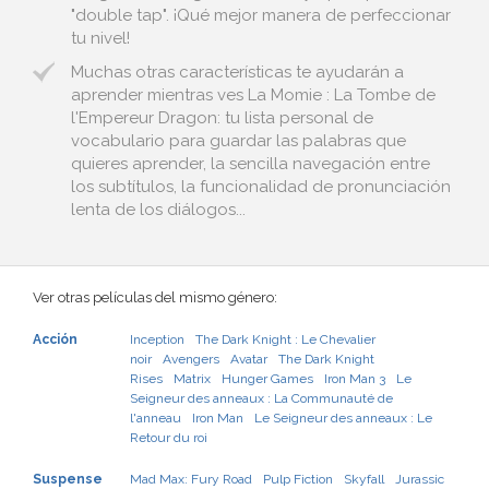
"double tap". ¡Qué mejor manera de perfeccionar
tu nivel!
Muchas otras características te ayudarán a
aprender mientras ves La Momie : La Tombe de
l'Empereur Dragon: tu lista personal de
vocabulario para guardar las palabras que
quieres aprender, la sencilla navegación entre
los subtítulos, la funcionalidad de pronunciación
lenta de los diálogos...
Ver otras películas del mismo género:
Acción
Inception
The Dark Knight : Le Chevalier
noir
Avengers
Avatar
The Dark Knight
Rises
Matrix
Hunger Games
Iron Man 3
Le
Seigneur des anneaux : La Communauté de
l'anneau
Iron Man
Le Seigneur des anneaux : Le
Retour du roi
Suspense
Mad Max: Fury Road
Pulp Fiction
Skyfall
Jurassic