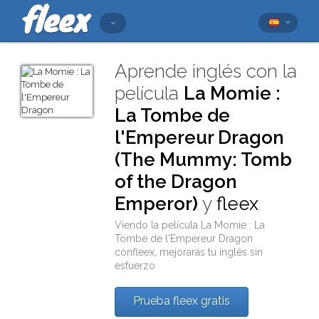
Aprende inglés con la
película
La Momie :
La Tombe de
l'Empereur Dragon
(The Mummy: Tomb
of the Dragon
Emperor)
y
fleex
Viendo la película
La Momie : La
Tombe de l'Empereur Dragon
con
fleex
, mejorarás tu inglés sin
esfuerzo
Prueba fleex gratis