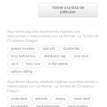
Volver a la lista de
películas
Aquí tienes algunas expresiones inglesas que
descubrirás o memorizarás con
La Momie : La Tombe de
l'Empereur Dragon
:
grease monkey
pain pill
double tap
bros before hos
distributor cap
nice shot
zip it
holy cow
in the weeds
carbon dating
Aquí tienes algunas palabras inglesas que descubrirás o
memorizarás con
La Momie : La Tombe de l'Empereur
Dragon
:
underdeck
entomb
drippy
crash-land
exoskeletal
sledgehammer
masturbating