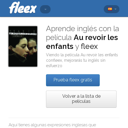
Aprende inglés con la
película
Au revoir les
enfants
y
fleex
Viendo la película
Au revoir les enfants
con
fleex
, mejorarás tu inglés sin
esfuerzo
Prueba fleex gratis
Volver a la lista de
películas
Aquí tienes algunas expresiones inglesas que