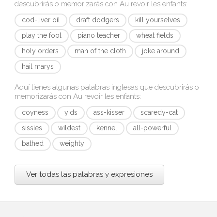
descubrirás o memorizarás con
Au revoir les enfants
:
cod-liver oil
draft dodgers
kill yourselves
play the fool
piano teacher
wheat fields
holy orders
man of the cloth
joke around
hail marys
Aquí tienes algunas palabras inglesas que descubrirás o
memorizarás con
Au revoir les enfants
:
coyness
yids
ass-kisser
scaredy-cat
sissies
wildest
kennel
all-powerful
bathed
weighty
Ver todas las palabras y expresiones