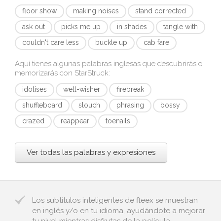
floor show
making noises
stand corrected
ask out
picks me up
in shades
tangle with
couldn't care less
buckle up
cab fare
Aquí tienes algunas palabras inglesas que descubrirás o
memorizarás con
StarStruck
:
idolises
well-wisher
firebreak
shuffleboard
slouch
phrasing
bossy
crazed
reappear
toenails
Ver todas las palabras y expresiones
Los subtítulos inteligentes de fleex se muestran
en inglés y/o en tu idioma, ayudándote a mejorar