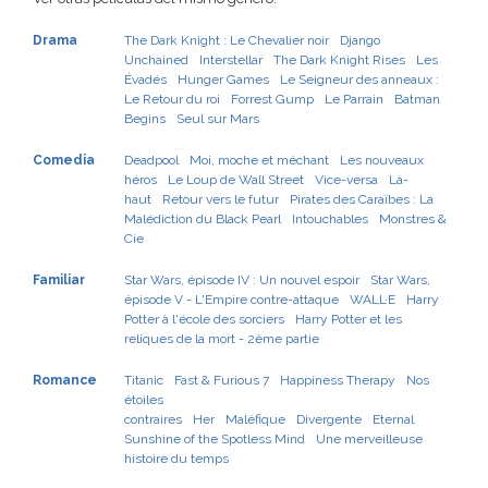
Drama
The Dark Knight : Le Chevalier noir
Django
Unchained
Interstellar
The Dark Knight Rises
Les
Évadés
Hunger Games
Le Seigneur des anneaux :
Le Retour du roi
Forrest Gump
Le Parrain
Batman
Begins
Seul sur Mars
Comedia
Deadpool
Moi, moche et méchant
Les nouveaux
héros
Le Loup de Wall Street
Vice-versa
Là-
haut
Retour vers le futur
Pirates des Caraïbes : La
Malédiction du Black Pearl
Intouchables
Monstres &
Cie
Familiar
Star Wars, épisode IV : Un nouvel espoir
Star Wars,
épisode V - L'Empire contre-attaque
WALL·E
Harry
Potter à l'école des sorciers
Harry Potter et les
reliques de la mort - 2ème partie
Romance
Titanic
Fast & Furious 7
Happiness Therapy
Nos
étoiles
contraires
Her
Maléfique
Divergente
Eternal
Sunshine of the Spotless Mind
Une merveilleuse
histoire du temps