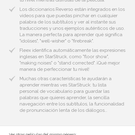
tu nivel mientras disfrutas de la película.
Los diccionarios Reverso están integrados en los
vídeos para que puedas pinchar en cualquier
palabra de los subtítulos y ver al instante sus
traducciones y unos ejemplos auténticos de uso.
La manera perfecta para aprender qué significa
"idolises", "well-wisher" o "firebreak".
Fleex identifica automáticamente las expresiones
inglesas en StarStruck, como "floor show",
"making noises" o "stand corrected". ¡Qué mejor
manera de perfeccionar tu nivel!
Muchas otras características te ayudarán a
aprender mientras ves StarStruck: tu lista
personal de vocabulario para guardar las
palabras que quieres aprender, la sencilla
navegación entre los subtítulos, la funcionalidad
de pronunciación lenta de los diálogos...
Ver otras películas del mismo género: