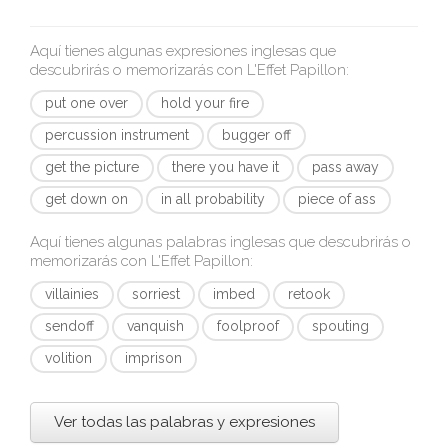
Aquí tienes algunas expresiones inglesas que
descubrirás o memorizarás con
L'Effet Papillon
:
put one over
hold your fire
percussion instrument
bugger off
get the picture
there you have it
pass away
get down on
in all probability
piece of ass
Aquí tienes algunas palabras inglesas que descubrirás o
memorizarás con
L'Effet Papillon
:
villainies
sorriest
imbed
retook
sendoff
vanquish
foolproof
spouting
volition
imprison
Ver todas las palabras y expresiones