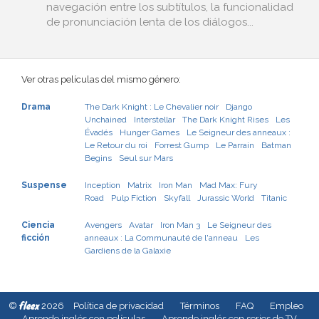
navegación entre los subtítulos, la funcionalidad
de pronunciación lenta de los diálogos...
Ver otras películas del mismo género:
Drama
The Dark Knight : Le Chevalier noir
Django
Unchained
Interstellar
The Dark Knight Rises
Les
Évadés
Hunger Games
Le Seigneur des anneaux :
Le Retour du roi
Forrest Gump
Le Parrain
Batman
Begins
Seul sur Mars
Suspense
Inception
Matrix
Iron Man
Mad Max: Fury
Road
Pulp Fiction
Skyfall
Jurassic World
Titanic
Ciencia
Avengers
Avatar
Iron Man 3
Le Seigneur des
ficción
anneaux : La Communauté de l'anneau
Les
Gardiens de la Galaxie
fleex
©
2026
Política de privacidad
Términos
FAQ
Empleo
Aprende inglés con películas
Aprende inglés con series de TV