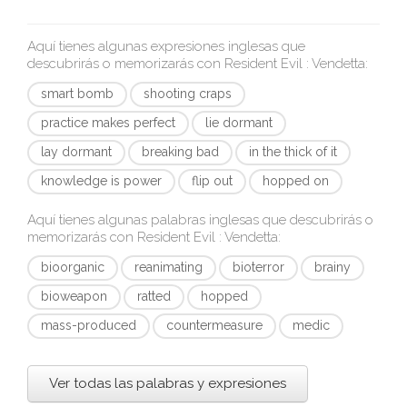
Aquí tienes algunas expresiones inglesas que
descubrirás o memorizarás con
Resident Evil : Vendetta
:
smart bomb
shooting craps
practice makes perfect
lie dormant
lay dormant
breaking bad
in the thick of it
knowledge is power
flip out
hopped on
Aquí tienes algunas palabras inglesas que descubrirás o
memorizarás con
Resident Evil : Vendetta
:
bioorganic
reanimating
bioterror
brainy
bioweapon
ratted
hopped
mass-produced
countermeasure
medic
Ver todas las palabras y expresiones