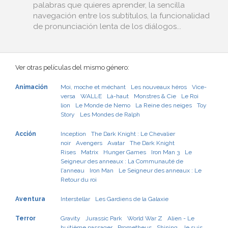
palabras que quieres aprender, la sencilla
navegación entre los subtítulos, la funcionalidad
de pronunciación lenta de los diálogos...
Ver otras películas del mismo género:
Animación
Moi, moche et méchant
Les nouveaux héros
Vice-
versa
WALL·E
Là-haut
Monstres & Cie
Le Roi
lion
Le Monde de Nemo
La Reine des neiges
Toy
Story
Les Mondes de Ralph
Acción
Inception
The Dark Knight : Le Chevalier
noir
Avengers
Avatar
The Dark Knight
Rises
Matrix
Hunger Games
Iron Man 3
Le
Seigneur des anneaux : La Communauté de
l'anneau
Iron Man
Le Seigneur des anneaux : Le
Retour du roi
Aventura
Interstellar
Les Gardiens de la Galaxie
Terror
Gravity
Jurassic Park
World War Z
Alien - Le
huitième passager
Prometheus
Shining
Je suis