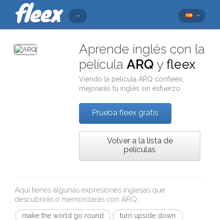
Aprende inglés con la
película
ARQ
y
fleex
Viendo la película
ARQ
con
fleex
,
mejorarás tu inglés sin esfuerzo
Prueba fleex gratis
Volver a la lista de
películas
Aquí tienes algunas expresiones inglesas que
descubrirás o memorizarás con
ARQ
:
make the world go round
turn upside down