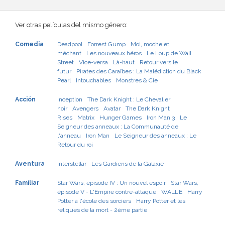
Ver otras películas del mismo género:
Comedia
Deadpool
Forrest Gump
Moi, moche et
méchant
Les nouveaux héros
Le Loup de Wall
Street
Vice-versa
Là-haut
Retour vers le
futur
Pirates des Caraïbes : La Malédiction du Black
Pearl
Intouchables
Monstres & Cie
Acción
Inception
The Dark Knight : Le Chevalier
noir
Avengers
Avatar
The Dark Knight
Rises
Matrix
Hunger Games
Iron Man 3
Le
Seigneur des anneaux : La Communauté de
l'anneau
Iron Man
Le Seigneur des anneaux : Le
Retour du roi
Aventura
Interstellar
Les Gardiens de la Galaxie
Familiar
Star Wars, épisode IV : Un nouvel espoir
Star Wars,
épisode V - L'Empire contre-attaque
WALL·E
Harry
Potter à l'école des sorciers
Harry Potter et les
reliques de la mort - 2ème partie