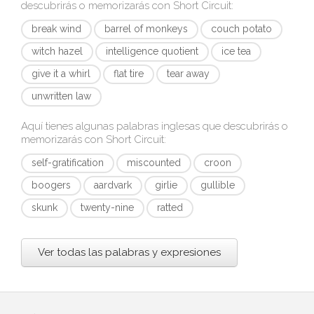
descubrirás o memorizarás con
Short Circuit
:
break wind
barrel of monkeys
couch potato
witch hazel
intelligence quotient
ice tea
give it a whirl
flat tire
tear away
unwritten law
Aquí tienes algunas palabras inglesas que descubrirás o
memorizarás con
Short Circuit
:
self-gratification
miscounted
croon
boogers
aardvark
girlie
gullible
skunk
twenty-nine
ratted
Ver todas las palabras y expresiones