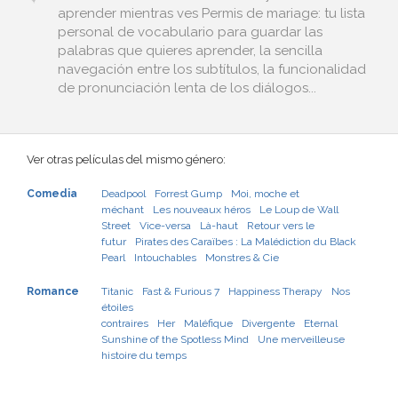
aprender mientras ves Permis de mariage: tu lista
personal de vocabulario para guardar las
palabras que quieres aprender, la sencilla
navegación entre los subtítulos, la funcionalidad
de pronunciación lenta de los diálogos...
Ver otras películas del mismo género:
Comedia
Deadpool
Forrest Gump
Moi, moche et
méchant
Les nouveaux héros
Le Loup de Wall
Street
Vice-versa
Là-haut
Retour vers le
futur
Pirates des Caraïbes : La Malédiction du Black
Pearl
Intouchables
Monstres & Cie
Romance
Titanic
Fast & Furious 7
Happiness Therapy
Nos
étoiles
contraires
Her
Maléfique
Divergente
Eternal
Sunshine of the Spotless Mind
Une merveilleuse
histoire du temps