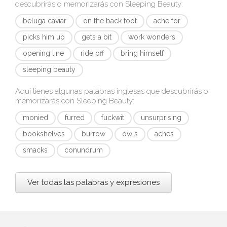
descubrirás o memorizarás con
Sleeping Beauty
:
beluga caviar
on the back foot
ache for
picks him up
gets a bit
work wonders
opening line
ride off
bring himself
sleeping beauty
Aquí tienes algunas palabras inglesas que descubrirás o
memorizarás con
Sleeping Beauty
:
monied
furred
fuckwit
unsurprising
bookshelves
burrow
owls
aches
smacks
conundrum
Ver todas las palabras y expresiones