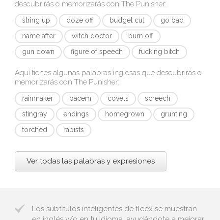
descubrirás o memorizarás con
The Punisher
:
string up
doze off
budget cut
go bad
name after
witch doctor
burn off
gun down
figure of speech
fucking bitch
Aquí tienes algunas palabras inglesas que descubrirás o
memorizarás con
The Punisher
:
rainmaker
pacem
covets
screech
stingray
endings
homegrown
grunting
torched
rapists
Ver todas las palabras y expresiones
Los subtítulos inteligentes de fleex se muestran
en inglés y/o en tu idioma, ayudándote a mejorar