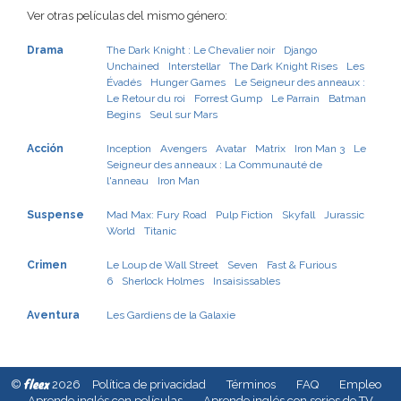
Ver otras películas del mismo género:
Drama
The Dark Knight : Le Chevalier noir
Django
Unchained
Interstellar
The Dark Knight Rises
Les
Évadés
Hunger Games
Le Seigneur des anneaux :
Le Retour du roi
Forrest Gump
Le Parrain
Batman
Begins
Seul sur Mars
Acción
Inception
Avengers
Avatar
Matrix
Iron Man 3
Le
Seigneur des anneaux : La Communauté de
l'anneau
Iron Man
Suspense
Mad Max: Fury Road
Pulp Fiction
Skyfall
Jurassic
World
Titanic
Crimen
Le Loup de Wall Street
Seven
Fast & Furious
6
Sherlock Holmes
Insaisissables
Aventura
Les Gardiens de la Galaxie
fleex
©
2026
Política de privacidad
Términos
FAQ
Empleo
Aprende inglés con películas
Aprende inglés con series de TV