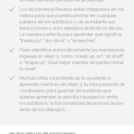
tu nivel mientras disfrutas de la película.
Los diccionarios Reverso están integrados en los
vídeos para que puedas pinchar en cualquier
palabra de los subtítulos y ver al instante sus
traducciones y unos ejemplos auténticos de uso.
La manera perfecta para aprender qué significa
"thankyou", "dry-dock" o "screeches".
Fleex identifica automáticamente las expresiones
inglesas en Alien 3, como "creep up on", "air shaft"
o "shape up". ¡Qué mejor manera de perfeccionar
tu nivel!
Muchas otras características te ayudarán a
aprender mientras ves Alien 3: tu lista personal de
vocabulario para guardar las palabras que
quieres aprender, la sencilla navegación entre
los subtítulos, la funcionalidad de pronunciación
lenta de los diálogos...
Ver otras películas del mismo género: