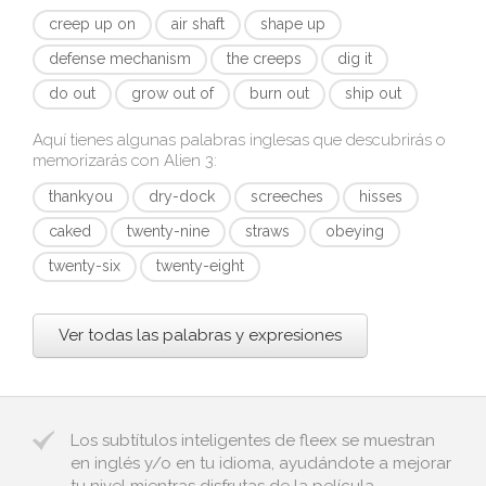
creep up on
air shaft
shape up
defense mechanism
the creeps
dig it
do out
grow out of
burn out
ship out
Aquí tienes algunas palabras inglesas que descubrirás o
memorizarás con
Alien 3
:
thankyou
dry-dock
screeches
hisses
caked
twenty-nine
straws
obeying
twenty-six
twenty-eight
Ver todas las palabras y expresiones
Los subtítulos inteligentes de fleex se muestran
en inglés y/o en tu idioma, ayudándote a mejorar