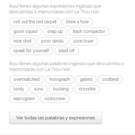
Aquí tienes algunas expresiones inglesas que
descubrirás o memorizarás con
Le Trou noir
:
roll out the red carpet
blew a fuse
goon squad
snap up
trash compactor
nice shot
poor devils
sore loser
speak for yourself
blast off
Aquí tienes algunas palabras inglesas que descubrirás o
memorizarás con
Le Trou noir
:
overmatched
holograph
galled
costliest
lordy
suns
bucking
crossfire
reprogram
corkscrew
Ver todas las palabras y expresiones