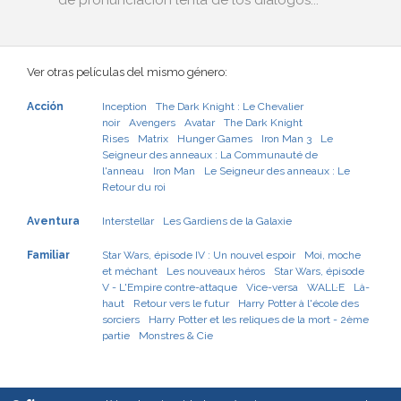
de pronunciación lenta de los diálogos...
Ver otras películas del mismo género:
Acción
Inception
The Dark Knight : Le Chevalier
noir
Avengers
Avatar
The Dark Knight
Rises
Matrix
Hunger Games
Iron Man 3
Le
Seigneur des anneaux : La Communauté de
l'anneau
Iron Man
Le Seigneur des anneaux : Le
Retour du roi
Aventura
Interstellar
Les Gardiens de la Galaxie
Familiar
Star Wars, épisode IV : Un nouvel espoir
Moi, moche
et méchant
Les nouveaux héros
Star Wars, épisode
V - L'Empire contre-attaque
Vice-versa
WALL·E
Là-
haut
Retour vers le futur
Harry Potter à l'école des
sorciers
Harry Potter et les reliques de la mort - 2ème
partie
Monstres & Cie