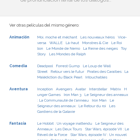
de pronunciación lenta de los diálogos...
Ver otras películas del mismo género:
Animación
Moi, moche et méchant
Les nouveaux héros
Vice-
versa
WALL·E
Là-haut
Monstres & Cie
Le Roi
lion
Le Monde de Nemo
La Reine des neiges
Toy
Story
Les Mondes de Ralph
Comedia
Deadpool
Forrest Gump
Le Loup de Wall
Street
Retour vers le futur
Pirates des Caraïbes : La
Malédiction du Black Pearl
Intouchables
Aventura
Inception
Avengers
Avatar
Interstellar
Matrix
H
unger Games
Iron Man 3
Le Seigneur des anneaux
: La Communauté de l'anneau
Iron Man
Le
Seigneur des anneaux : Le Retour du roi
Les
Gardiens de la Galaxie
Fantasía
Le Hobbit : Un voyage inattendu
Le Seigneur des
Anneaux : Les Deux Tours
Star Wars, épisode VII : Le
Réveil de la Force
Star Wars, épisode IV : Un nouvel