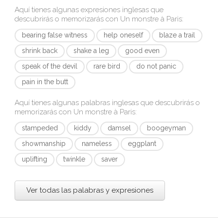
Aquí tienes algunas expresiones inglesas que
descubrirás o memorizarás con
Un monstre à Paris
:
bearing false witness
help oneself
blaze a trail
shrink back
shake a leg
good even
speak of the devil
rare bird
do not panic
pain in the butt
Aquí tienes algunas palabras inglesas que descubrirás o
memorizarás con
Un monstre à Paris
:
stampeded
kiddy
damsel
boogeyman
showmanship
nameless
eggplant
uplifting
twinkle
saver
Ver todas las palabras y expresiones